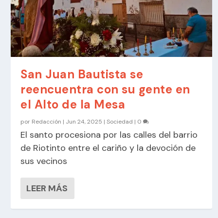
San Juan Bautista se
reencuentra con su gente en
el Alto de la Mesa
por
Redacción
|
Jun 24, 2025
|
Sociedad
|
0
El santo procesiona por las calles del barrio
de Riotinto entre el cariño y la devoción de
sus vecinos
LEER MÁS