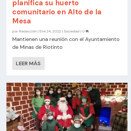
planifica su huerto
comunitario en Alto de la
Mesa
por
Redacción
|
Ene 24, 2022
|
Sociedad
|
0
Mantienen una reunión con el Ayuntamiento
de Minas de Riotinto
LEER MÁS