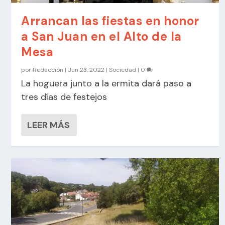
Arrancan las fiestas en honor
a San Juan en el Alto de la
Mesa
por
Redacción
|
Jun 23, 2022
|
Sociedad
|
0
La hoguera junto a la ermita dará paso a
tres días de festejos
LEER MÁS