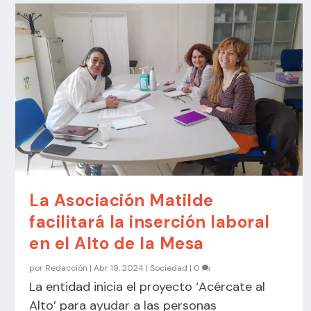
La Asociación Matilde
facilitará la inserción laboral
en el Alto de la Mesa
por
Redacción
|
Abr 19, 2024
|
Sociedad
|
0
La entidad inicia el proyecto ‘Acércate al
Alto’ para ayudar a las personas