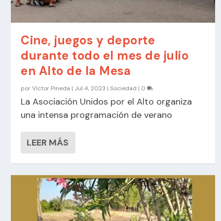
Cine, juegos y deporte
durante todo el mes de julio
en Alto de la Mesa
por
Víctor Pineda
|
Jul 4, 2023
|
Sociedad
|
0
La Asociación Unidos por el Alto organiza
una intensa programación de verano
LEER MÁS