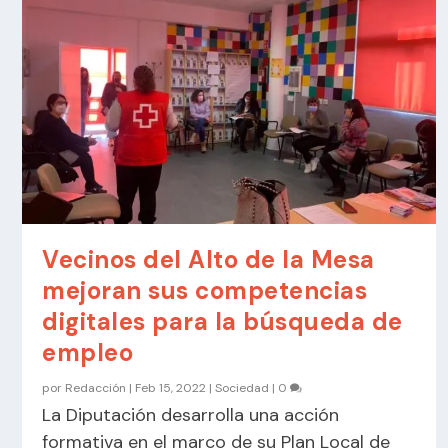
Vecinos del Alto de la Mesa
mejoran sus competencias
digitales para la búsqueda de
empleo
por
Redacción
|
Feb 15, 2022
|
Sociedad
|
0
La Diputación desarrolla una acción
formativa en el marco de su Plan Local de