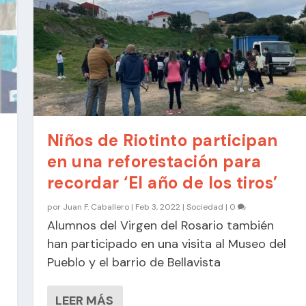
Niños de Riotinto participan
en una reforestación para
n
recordar ‘El año de los tiros’
por
Juan F. Caballero
|
Feb 3, 2022
|
Sociedad
|
0
Alumnos del Virgen del Rosario también
han participado en una visita al Museo del
Pueblo y el barrio de Bellavista
LEER MÁS