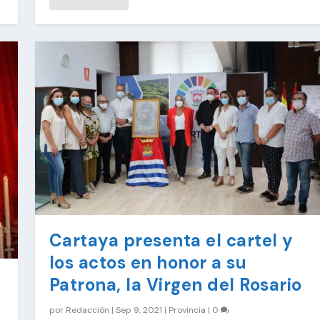
Cartaya presenta el cartel y
los actos en honor a su
Patrona, la Virgen del Rosario
por
Redacción
|
Sep 9, 2021
|
Provincia
|
0