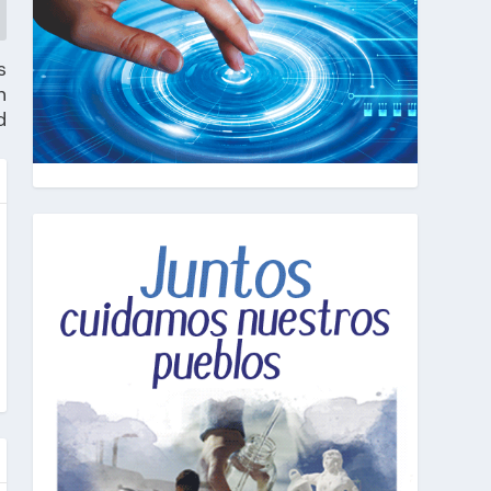
s
n
d