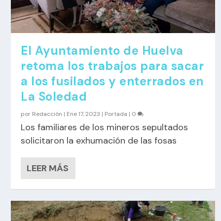
El Ayuntamiento de Huelva
retoma los trabajos para sacar
a los fusilados y enterrados en
La Soledad
por
Redacción
|
Ene 17, 2023
|
Portada
|
0
Los familiares de los mineros sepultados
solicitaron la exhumación de las fosas
LEER MÁS