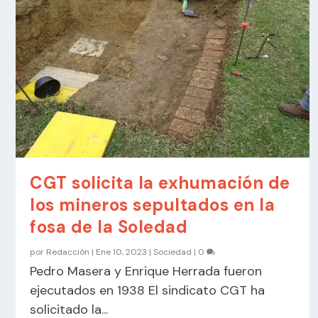
CGT solicita la exhumación de
los mineros sepultados en la
fosa de la Soledad
por
Redacción
|
Ene 10, 2023
|
Sociedad
|
0
Pedro Masera y Enrique Herrada fueron
ejecutados en 1938 El sindicato CGT ha
solicitado la...