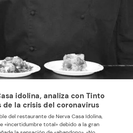
asa idolina, analiza con Tinto
 de la crisis del coronavirus
le del restaurante de Nerva Casa Idolina,
e «incertidumbre total» debido a la gran
 añade la sensación de «abandono». «No