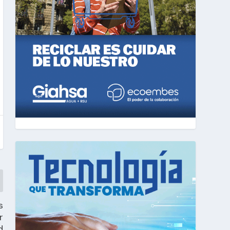
s
r
d