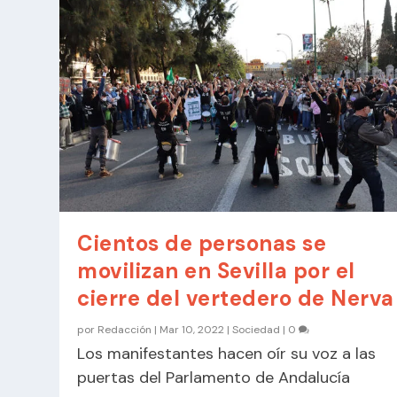
Cientos de personas se
movilizan en Sevilla por el
cierre del vertedero de Nerva
por
Redacción
|
Mar 10, 2022
|
Sociedad
|
0
Los manifestantes hacen oír su voz a las
puertas del Parlamento de Andalucía