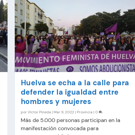
Huelva se echa a la calle para
defender la igualdad entre
hombres y mujeres
por
Víctor Pineda
|
Mar 9, 2022
|
Provincia
|
0
Más de 5.000 personas participan en la
manifestación convocada para