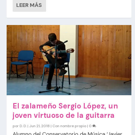
LEER MÁS
El zalameño Sergio López, un
joven virtuoso de la guitarra
por
D. D.
|
Jun 21, 2018
|
Con nombre propio
|
0
Alumno del Conservatorio de Música ‘Javier