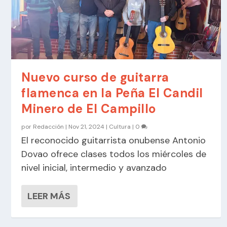
Nuevo curso de guitarra
flamenca en la Peña El Candil
Minero de El Campillo
por
Redacción
|
Nov 21, 2024
|
Cultura
|
0
El reconocido guitarrista onubense Antonio
Dovao ofrece clases todos los miércoles de
nivel inicial, intermedio y avanzado
LEER MÁS