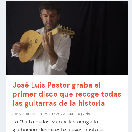
José Luis Pastor graba el
primer disco que recoge todas
las guitarras de la historia
por
Víctor Pineda
|
Mar 17, 2022
|
Cultura
|
0
La Gruta de las Maravillas acoge la
grabación desde este jueves hasta el