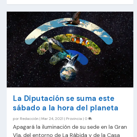
La Diputación se suma este
sábado a la hora del planeta
por
Redacción
|
Mar 24, 2021
|
Provincia
|
0
Apagará la iluminación de su sede en la Gran
Vía, del entorno de La Rábida y de la Casa