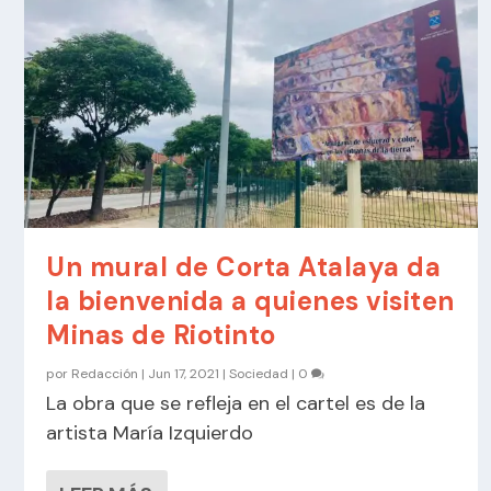
Un mural de Corta Atalaya da
la bienvenida a quienes visiten
Minas de Riotinto
por
Redacción
|
Jun 17, 2021
|
Sociedad
|
0
La obra que se refleja en el cartel es de la
artista María Izquierdo