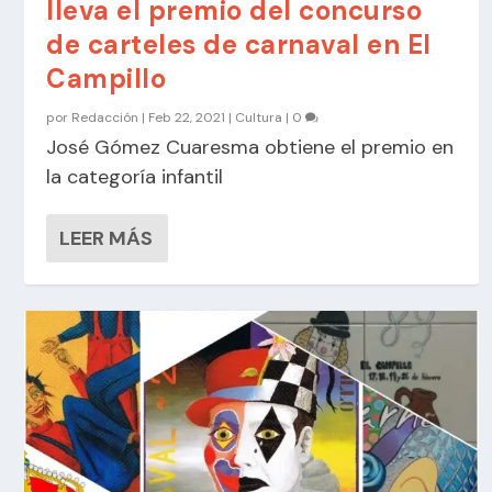
lleva el premio del concurso
de carteles de carnaval en El
Campillo
por
Redacción
|
Feb 22, 2021
|
Cultura
|
0
José Gómez Cuaresma obtiene el premio en
la categoría infantil
LEER MÁS