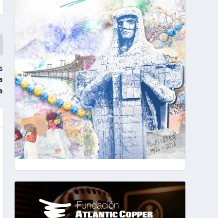
s
a
a