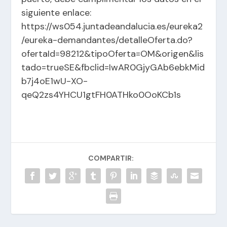
siguiente enlace:
https://ws054.juntadeandalucia.es/eureka2
/eureka-demandantes/detalleOferta.do?
ofertaId=98212&tipoOferta=OM&origen&lis
tado=trueSE&fbclid=IwAR0GjyGAb6ebkMid
b7j4oE1wU-XO-
qeQ2zs4YHCU1gtFH0ATHko0OoKCb1s
COMPARTIR: