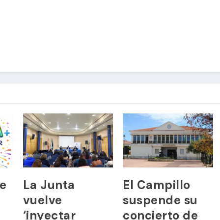
se
La Junta
El Campillo
vuelve
suspende su
‘inyectar
concierto de