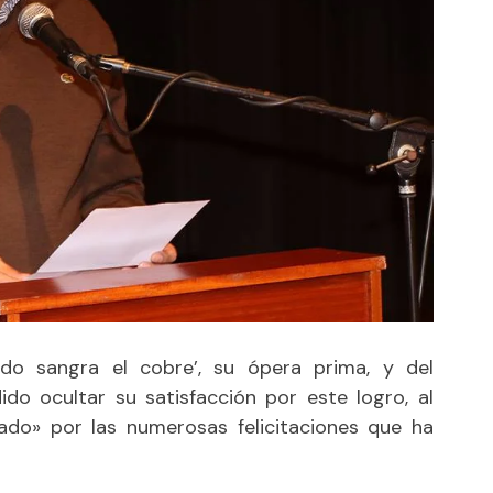
ndo sangra el cobre’, su ópera prima, y del
do ocultar su satisfacción por este logro, al
o» por las numerosas felicitaciones que ha