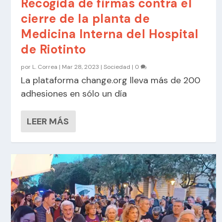
Recogida de firmas contra el
cierre de la planta de
Medicina Interna del Hospital
de Riotinto
por
L. Correa
|
Mar 28, 2023
|
Sociedad
|
0
La plataforma change.org lleva más de 200
adhesiones en sólo un día
LEER MÁS