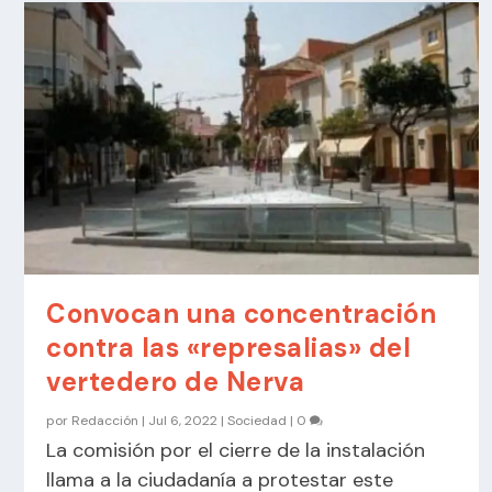
Convocan una concentración
contra las «represalias» del
vertedero de Nerva
por
Redacción
|
Jul 6, 2022
|
Sociedad
|
0
La comisión por el cierre de la instalación
llama a la ciudadanía a protestar este