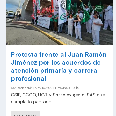
Protesta frente al Juan Ramón
Jiménez por los acuerdos de
atención primaria y carrera
profesional
por
Redacción
|
May 16, 2024
|
Provincia
|
0
CSIF, CCOO, UGT y Satse exigen al SAS que
cumpla lo pactado