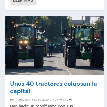
LEER MÁS
Unos 40 tractores colapsan la
capital
por
Redacción
|
Feb 10, 2024
|
Provincia
|
0
Han leído un manifiesto con sus