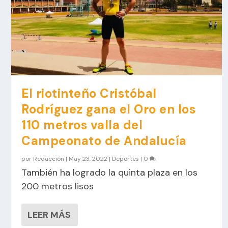
El riotinteño Cristóbal
Rodríguez gana el Oro en los
110 metros valla del
Campeonato de Andalucía
por
Redacción
|
May 23, 2022
|
Deportes
|
0
También ha logrado la quinta plaza en los
200 metros lisos
LEER MÁS