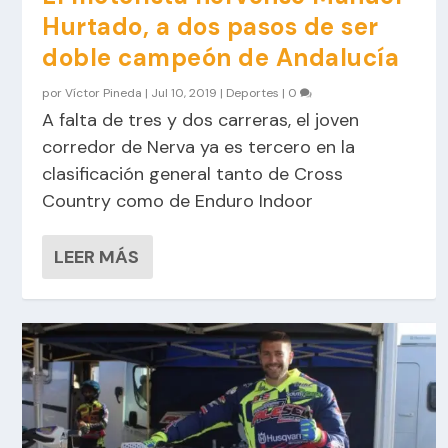
Hurtado, a dos pasos de ser
doble campeón de Andalucía
por
Víctor Pineda
|
Jul 10, 2019
|
Deportes
|
0
A falta de tres y dos carreras, el joven
corredor de Nerva ya es tercero en la
clasificación general tanto de Cross
Country como de Enduro Indoor
LEER MÁS