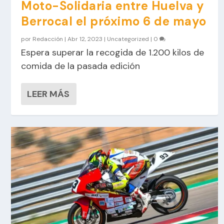
Moto-Solidaria entre Huelva y
Berrocal el próximo 6 de mayo
por
Redacción
|
Abr 12, 2023
|
Uncategorized
|
0
Espera superar la recogida de 1.200 kilos de
comida de la pasada edición
LEER MÁS