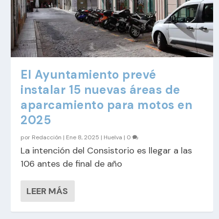
El Ayuntamiento prevé
instalar 15 nuevas áreas de
aparcamiento para motos en
2025
por
Redacción
|
Ene 8, 2025
|
Huelva
|
0
La intención del Consistorio es llegar a las
106 antes de final de año
LEER MÁS