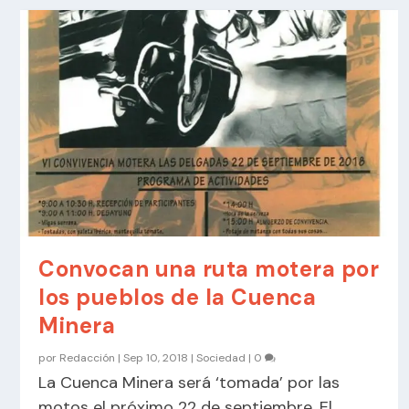
Convocan una ruta motera por
los pueblos de la Cuenca
Minera
por
Redacción
|
Sep 10, 2018
|
Sociedad
|
0
La Cuenca Minera será ‘tomada’ por las
motos el próximo 22 de septiembre. El