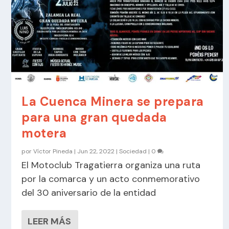
La Cuenca Minera se prepara
para una gran quedada
motera
por
Víctor Pineda
|
Jun 22, 2022
|
Sociedad
|
0
El Motoclub Tragatierra organiza una ruta
por la comarca y un acto conmemorativo
del 30 aniversario de la entidad
LEER MÁS