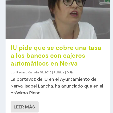
IU pide que se cobre una tasa
a los bancos con cajeros
automáticos en Nerva
por
Redacción
|
Abr 18, 2018
|
Política
|
0
La portavoz de IU en el Ayuntamiento de
Nerva, Isabel Lancha, ha anunciado que en el
próximo Pleno...
LEER MÁS