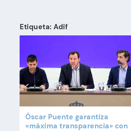
Etiqueta:
Adif
Óscar Puente garantiza
«máxima transparencia» con