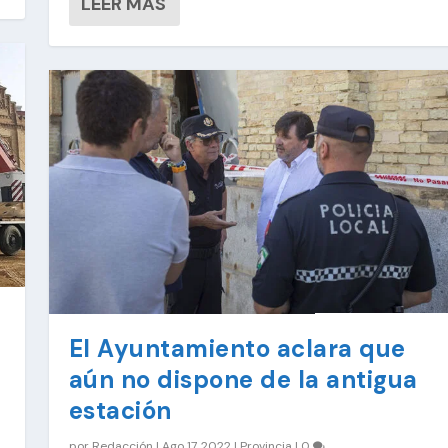
LEER MÁS
El Ayuntamiento aclara que
aún no dispone de la antigua
estación
por
Redacción
|
Ago 17, 2022
|
Provincia
|
0