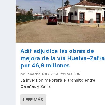
Adif adjudica las obras de
mejora de la vía Huelva-Zafra
por 46,9 millones
por
Redacción
|
Mar 3, 2023
|
Provincia
|
0
La inversión mejorará el tránsito entre
Calañas y Zafra
LEER MÁS