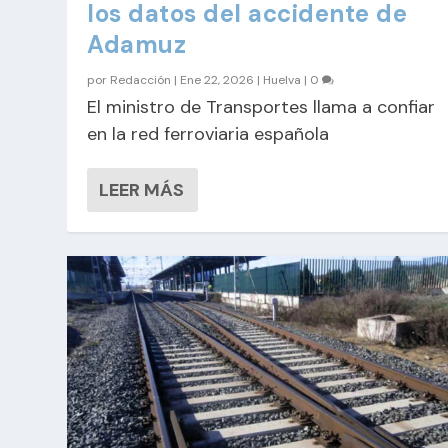
los datos del accidente de
Adamuz
por
Redacción
|
Ene 22, 2026
|
Huelva
|
0
El ministro de Transportes llama a confiar
en la red ferroviaria española
LEER MÁS