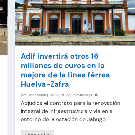
Adif invertirá otros 16
millones de euros en la
mejora de la línea férrea
Huelva-Zafra
por
Redacción
|
Dic 23, 2022
|
Provincia
|
0
Adjudica el contrato para la renovación
integral de infraestructura y vía en el
entorno de la estación de Jabugo