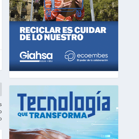
s
o
o