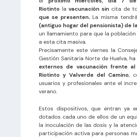
el
próximo miércoles, día 7 de
Riotinto
la
vacunación sin
cita de t
que se presenten.
La misma tendrá
(antiguo hogar del pensionista) de l
un llamamiento para que la población
a esta cita masiva.
Precisamente este viernes la Conseje
Gestión Sanitaria Norte de Huelva, ha
externos de vacunación frente al
Riotinto y Valverde del Camino
, 
usuarios y profesionales ante el inc
verano.
Estos dispositivos, que entran ya e
dotados cada uno de ellos de un equi
la inoculación de las dosis y la atenc
participación activa para personas ma