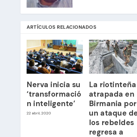
ARTÍCULOS RELACIONADOS
Nerva inicia su
La riotinteña
‘transformació
atrapada en
n inteligente’
Birmania por
un ataque d
22 abril, 2020
los rebeldes
regresa a