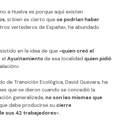
y no a Huelva es porque aquí existen
os
, si bien es cierto que
se podrían haber
otros vertederos de España», ha abundado
sistido en la idea de que «
quien creó el
 el
Ayuntamiento
de esa localidad
quien pidió
lación».
ado de Transición Ecológica, David Guevara, ha
nes que se dieron cuando se concedió la
ación generalizada,
no son las mismas que
o que debe producirse su
cierre
 de sus 42 trabajadores
«.