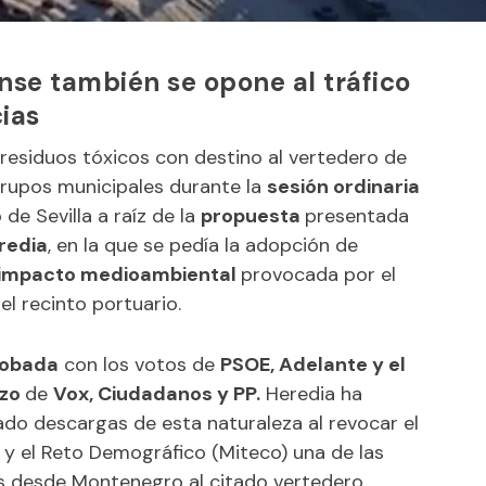
nse también se opone al tráfico
ias
 residuos tóxicos con destino al vertedero de
grupos municipales durante la
sesión ordinaria
de Sevilla a raíz de la
propuesta
presentada
redia
, en la que se pedía la adopción de
 impacto medioambiental
provocada por el
l recinto portuario.
robada
con los votos de
PSOE, Adelante y el
azo
de
Vox, Ciudadanos y PP.
Heredia ha
ado descargas de esta naturaleza al revocar el
a y el Reto Demográfico (Miteco) una de las
os desde Montenegro al citado vertedero.