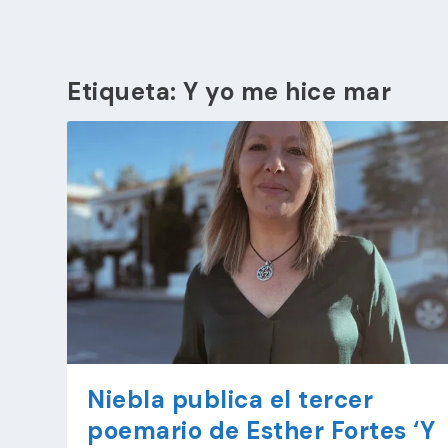
Etiqueta:
Y yo me hice mar
Niebla publica el tercer
poemario de Esther Fortes ‘Y