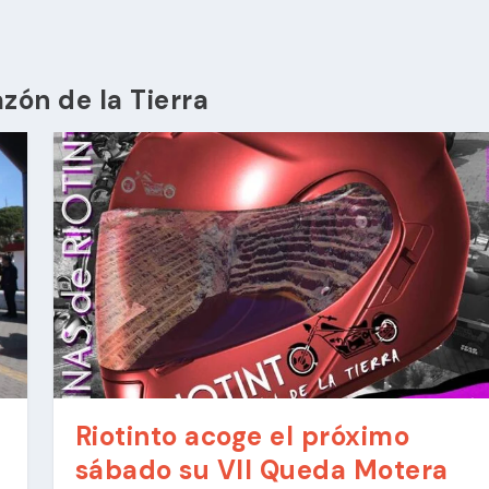
zón de la Tierra
Riotinto acoge el próximo
sábado su VII Queda Motera