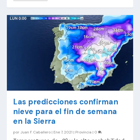
Las predicciones confirman
nieve para el fin de semana
en la Sierra
por
Juan F. Caballero
|
Ene 7, 2021
|
Provincia
|
0