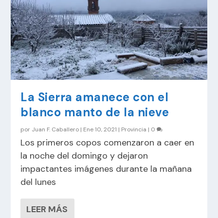
La Sierra amanece con el
blanco manto de la nieve
por
Juan F. Caballero
|
Ene 10, 2021
|
Provincia
|
0
Los primeros copos comenzaron a caer en
la noche del domingo y dejaron
impactantes imágenes durante la mañana
del lunes
LEER MÁS