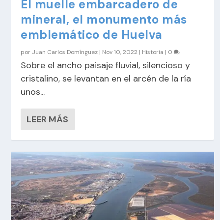
El muelle embarcadero de
mineral, el monumento más
emblemático de Huelva
por
Juan Carlos Domínguez
|
Nov 10, 2022
|
Historia
|
0
Sobre el ancho paisaje fluvial, silencioso y
cristalino, se levantan en el arcén de la ría
unos...
LEER MÁS