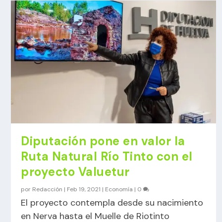
Diputación pone en valor la
Ruta Natural Río Tinto con el
proyecto Valuetur
por
Redacción
|
Feb 19, 2021
|
Economía
|
0
El proyecto contempla desde su nacimiento
en Nerva hasta el Muelle de Riotinto