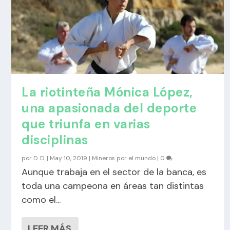
La riotinteña Mónica López,
una apasionada del deporte
que triunfa en varias
disciplinas
por
D. D.
|
May 10, 2019
|
Mineros por el mundo
|
0
Aunque trabaja en el sector de la banca, es
toda una campeona en áreas tan distintas
como el...
LEER MÁS