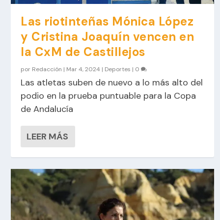
Las riotinteñas Mónica López
y Cristina Joaquín vencen en
la CxM de Castillejos
por
Redacción
|
Mar 4, 2024
|
Deportes
|
0
Las atletas suben de nuevo a lo más alto del
podio en la prueba puntuable para la Copa
de Andalucía
LEER MÁS