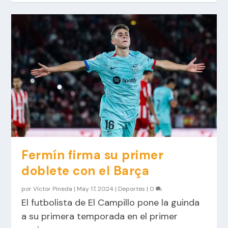
Fermín firma su primer
doblete con el Barça
por
Víctor Pineda
|
May 17, 2024
|
Deportes
|
0
El futbolista de El Campillo pone la guinda
a su primera temporada en el primer