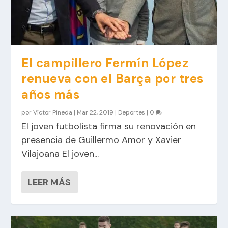
El campillero Fermín López
renueva con el Barça por tres
años más
por
Víctor Pineda
|
Mar 22, 2019
|
Deportes
|
0
El joven futbolista firma su renovación en
presencia de Guillermo Amor y Xavier
Vilajoana El joven...
LEER MÁS