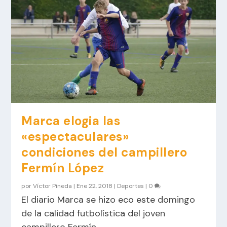
Marca elogia las
«espectaculares»
condiciones del campillero
Fermín López
por
Víctor Pineda
|
Ene 22, 2018
|
Deportes
|
0
El diario Marca se hizo eco este domingo
de la calidad futbolística del joven
campillero Fermín...