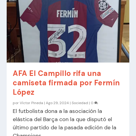
AFA El Campillo rifa una
camiseta firmada por Fermín
López
por
Víctor Pineda
|
Ago 29, 2024
|
Sociedad
|
0
El futbolista dona a la asociación la
elástica del Barça con la que disputó el
último partido de la pasada edición de la
Champions