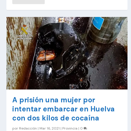
A prisión una mujer por
intentar embarcar en Huelva
con dos kilos de cocaína
por
Redacción
|
Mar 16, 2021
|
Provincia
|
0