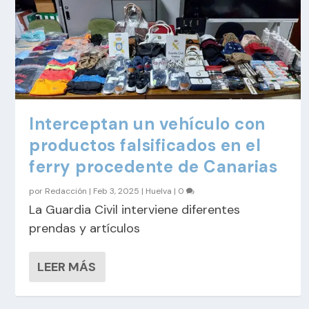
Interceptan un vehículo con
productos falsificados en el
ferry procedente de Canarias
por
Redacción
|
Feb 3, 2025
|
Huelva
|
0
La Guardia Civil interviene diferentes
prendas y artículos
LEER MÁS