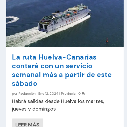
La ruta Huelva-Canarias
contará con un servicio
semanal más a partir de este
sábado
por
Redacción
|
Ene 12, 2024
|
Provincia
|
0
Habrá salidas desde Huelva los martes,
jueves y domingos
LEER MÁS