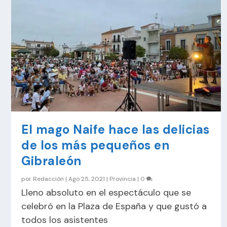
El mago Naife hace las delicias
de los más pequeños en
Gibraleón
por
Redacción
|
Ago 25, 2021
|
Provincia
|
0
Lleno absoluto en el espectáculo que se
celebró en la Plaza de España y que gustó a
todos los asistentes