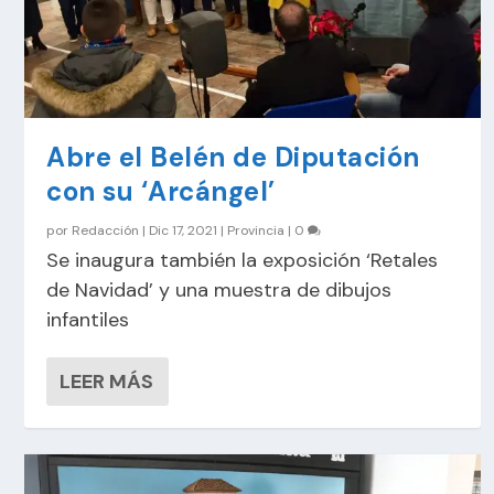
Abre el Belén de Diputación
con su ‘Arcángel’
por
Redacción
|
Dic 17, 2021
|
Provincia
|
0
Se inaugura también la exposición ‘Retales
de Navidad’ y una muestra de dibujos
infantiles
LEER MÁS