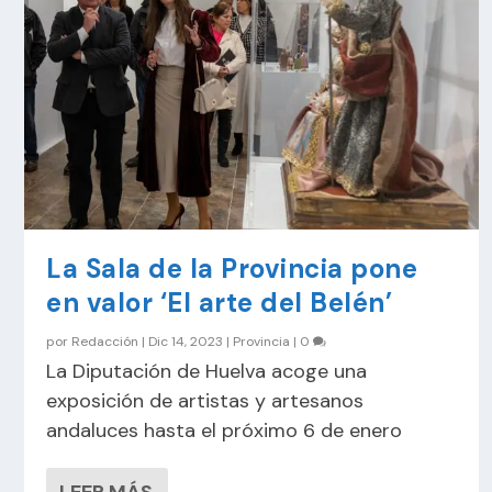
La Sala de la Provincia pone
en valor ‘El arte del Belén’
por
Redacción
|
Dic 14, 2023
|
Provincia
|
0
La Diputación de Huelva acoge una
exposición de artistas y artesanos
andaluces hasta el próximo 6 de enero