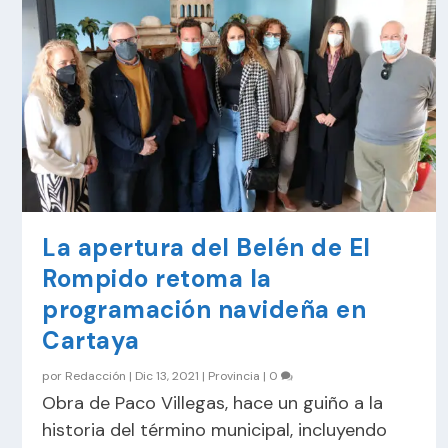
La apertura del Belén de El
Rompido retoma la
programación navideña en
Cartaya
por
Redacción
|
Dic 13, 2021
|
Provincia
|
0
Obra de Paco Villegas, hace un guiño a la
historia del término municipal, incluyendo