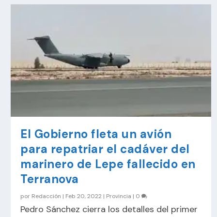
El Gobierno fleta un avión
para repatriar el cadáver del
marinero de Lepe fallecido en
Terranova
por
Redacción
|
Feb 20, 2022
|
Provincia
|
0
Pedro Sánchez cierra los detalles del primer