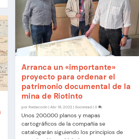
Arranca un «importante»
proyecto para ordenar el
patrimonio documental de la
mina de Riotinto
por
Redacción
|
Abr 18, 2022
|
Sociedad
|
0
a
Unos 200.000 planos y mapas
cartográficos de la compañía se
catalogarán siguiendo los principios de