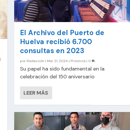
El Archivo del Puerto de
Huelva recibió 6.700
consultas en 2023
a
por
Redacción
|
Mar 21, 2024
|
Provincia
|
0
Su papel ha sido fundamental en la
celebración del 150 aniversario
LEER MÁS