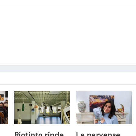
Riotinto rinde
La nervense