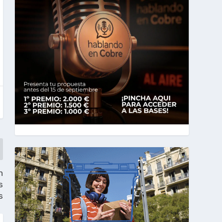
n
s
s