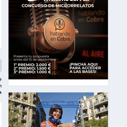
e
n
a