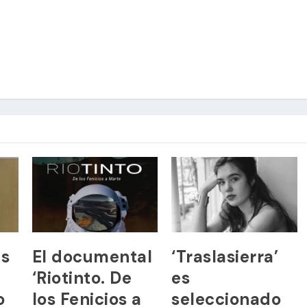
ns
El documental
‘Traslasierra’
‘Riotinto. De
es
o
los Fenicios a
seleccionado