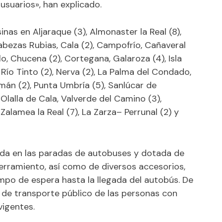
usuarios», han explicado.
nas en Aljaraque (3), Almonaster la Real (8),
bezas Rubias, Cala (2), Campofrío, Cañaveral
o, Chucena (2), Cortegana, Galaroza (4), Isla
e Río Tinto (2), Nerva (2), La Palma del Condado,
án (2), Punta Umbría (5), Sanlúcar de
Olalla de Cala, Valverde del Camino (3),
, Zalamea la Real (7), La Zarza– Perrunal (2) y
ada en las paradas de autobuses y dotada de
erramiento, así como de diversos accesorios,
empo de espera hasta la llegada del autobús. De
o de transporte público de las personas con
vigentes.