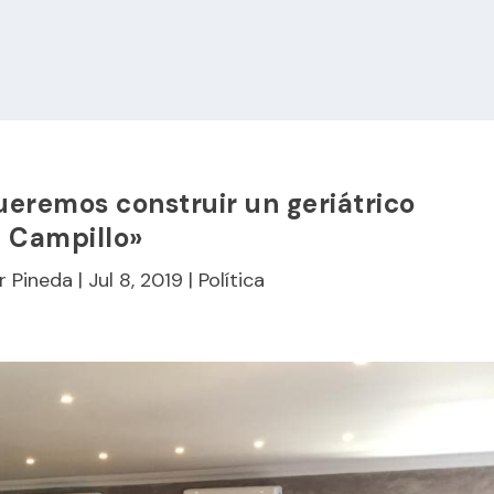
eremos construir un geriátrico
l Campillo»
r Pineda
|
Jul 8, 2019
|
Política