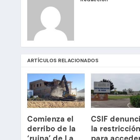
ARTÍCULOS RELACIONADOS
Comienza el
CSIF denunc
derribo de la
la restricció
‘ruina’ de La
para accede