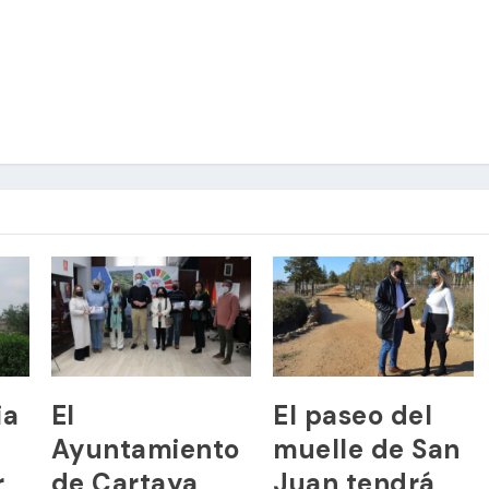
ia
El
El paseo del
n
Ayuntamiento
muelle de San
r
de Cartaya
Juan tendrá