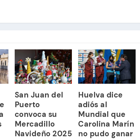
a
San Juan del
Huelva dice
de
Puerto
adiós al
a
convoca su
Mundial que
s
Mercadillo
Carolina Marín
Navideño 2025
no pudo ganar