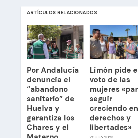
ARTÍCULOS RELACIONADOS
Por Andalucía
Limón pide e
denuncia el
voto de las
“abandono
mujeres «pa
sanitario” de
seguir
Huelva y
creciendo e
garantiza los
derechos y
Chares y el
libertades»
Materno
20 julio, 2023