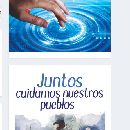
s
a
l