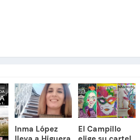
Inma López
El Campillo
lleva a Higuera
elige su cartel