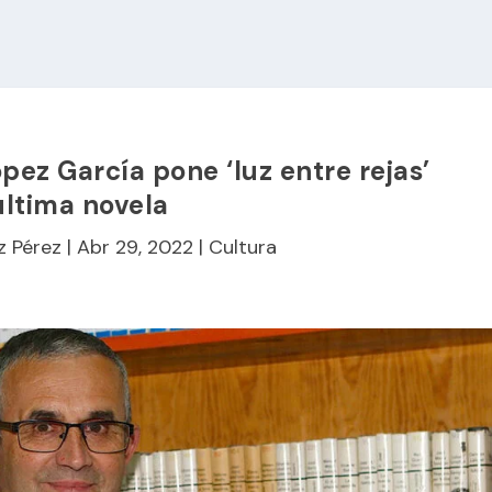
ez García pone ‘luz entre rejas’
última novela
z Pérez
|
Abr 29, 2022
|
Cultura