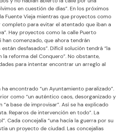
os y no habían abierto la calle por una
vimos en cuestión de días”. En los próximos
 la Fuente Vieja mientras que proyectos como
or completo para evitar el atentado que iban a
a”. Hay proyectos como la calle Puerto
ni han comenzado, que ahora tendrán
stán desfasados”. Difícil solución tendrá “la
n la reforma del Conquero”. No obstante,
dades para intentar encontrar un arreglo al
a ha encontrado “un Ayuntamiento paralizado”.
terior como “un auténtico caos, desorganizado y
n “a base de improvisar”. Así se ha explicado
uta. Reparos de intervención en todo”. La
l”. Cada concejalía “una hacía la guerra por su
stía un proyecto de ciudad. Las concejalías