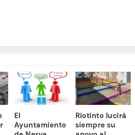
n
El
Riotinto lucirá
r
Ayuntamiento
siempre su
de Nerva
apoyo al