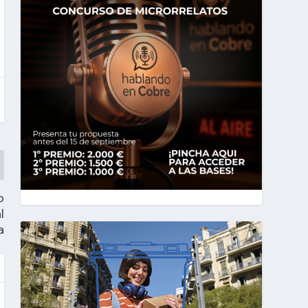
o
l
a