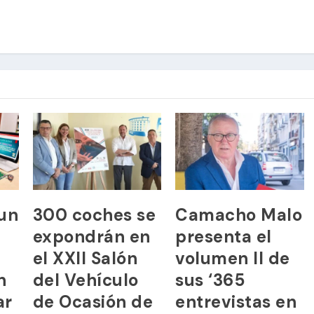
 un
300 coches se
Camacho Malo
expondrán en
presenta el
el XXII Salón
volumen II de
n
del Vehículo
sus ‘365
ar
de Ocasión de
entrevistas en