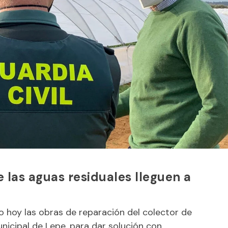
 las aguas residuales lleguen a
o hoy las obras de reparación del colector de
nicipal de Lepe, para dar solución con