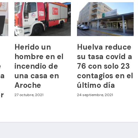
e
Herido un
Huelva reduce
n
hombre en el
su tasa covid a
e
incendio de
76 con solo 23
ra
una casa en
contagios en el
Aroche
último día
r
27 octubre, 2021
24 septiembre, 2021