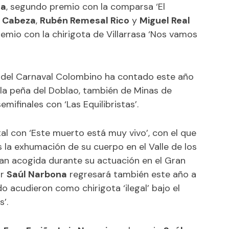
na
, segundo premio con la comparsa ‘El
z Cabeza
,
Rubén Remesal Rico
y
Miguel Real
emio con la chirigota de Villarrasa ‘Nos vamos
 del Carnaval Colombino ha contado este año
e la peña del Doblao, también de Minas de
mifinales con ‘Las Equilibristas’.
al con ‘Este muerto está muy vivo’, con el que
 la exhumación de su cuerpo en el Valle de los
gran acogida durante su actuación en el Gran
or
Saúl Narbona
regresará también este año a
o acudieron como chirigota ‘ilegal’ bajo el
’.