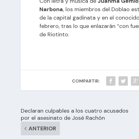
Con letra y música de
Juanma Gemio
Narbona
, los miembros del Doblao es
de la capital gadinata y en el conocid
febrero, tras lo que enlazarán “con fu
de Riotinto.
COMPARTIR:
Declaran culpables a los cuatro acusados
por el asesinato de José Rachón
ANTERIOR