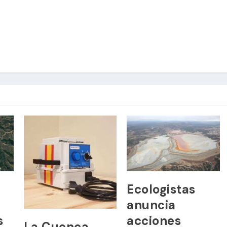
Ecologistas
anuncia
s
acciones
La Cuenca