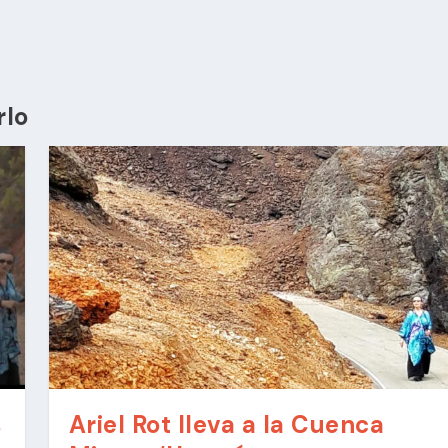
rlo
s
Ariel Rot lleva a la Cuenca