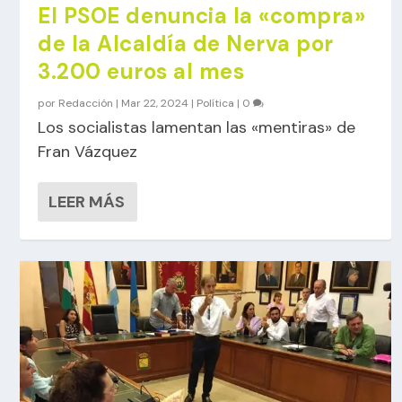
El PSOE denuncia la «compra»
de la Alcaldía de Nerva por
3.200 euros al mes
por
Redacción
|
Mar 22, 2024
|
Política
|
0
Los socialistas lamentan las «mentiras» de
Fran Vázquez
LEER MÁS