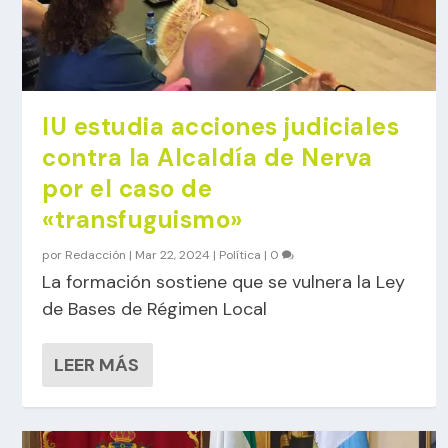
IU estudia acciones judiciales
contra la Alcaldía de Nerva
por el caso de
«transfuguismo»
por
Redacción
|
Mar 22, 2024
|
Política
|
0
La formación sostiene que se vulnera la Ley
de Bases de Régimen Local
LEER MÁS