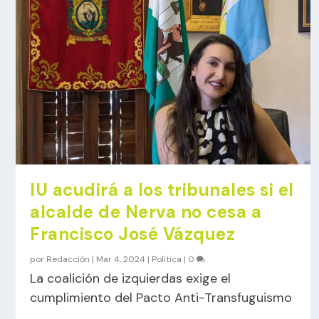
IU acudirá a los tribunales si el
alcalde de Nerva no cesa a
Francisco José Vázquez
por
Redacción
|
Mar 4, 2024
|
Política
|
0
La coalición de izquierdas exige el
cumplimiento del Pacto Anti-Transfuguismo