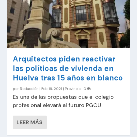
Arquitectos piden reactivar
las políticas de vivienda en
Huelva tras 15 años en blanco
por
Redacción
|
Feb 19, 2021
|
Provincia
|
0
Es una de las propuestas que el colegio
profesional elevará al futuro PGOU
LEER MÁS