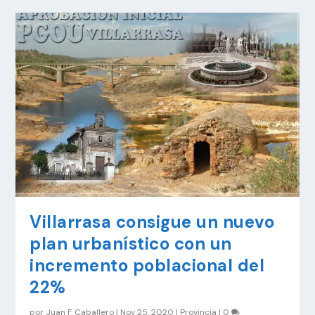
Villarrasa consigue un nuevo
plan urbanístico con un
incremento poblacional del
22%
por
Juan F. Caballero
|
Nov 25, 2020
|
Provincia
|
0