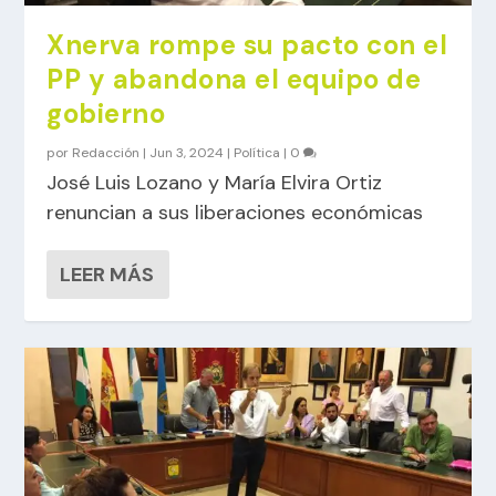
Xnerva rompe su pacto con el
PP y abandona el equipo de
gobierno
por
Redacción
|
Jun 3, 2024
|
Política
|
0
José Luis Lozano y María Elvira Ortiz
renuncian a sus liberaciones económicas
LEER MÁS