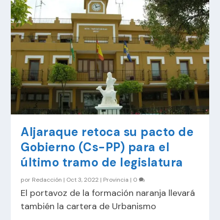
Aljaraque retoca su pacto de
Gobierno (Cs-PP) para el
último tramo de legislatura
por
Redacción
|
Oct 3, 2022
|
Provincia
|
0
El portavoz de la formación naranja llevará
también la cartera de Urbanismo